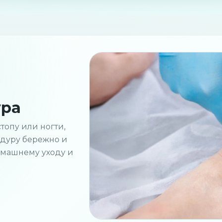
ура
топу или ногти,
едуру бережно и
омашнему уходу и